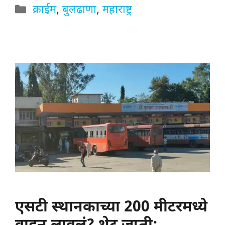
Categories
क्राईम
,
बुलढाणा
,
महाराष्ट्र
एसटी स्थानकाच्या 200 मीटरमध्ये