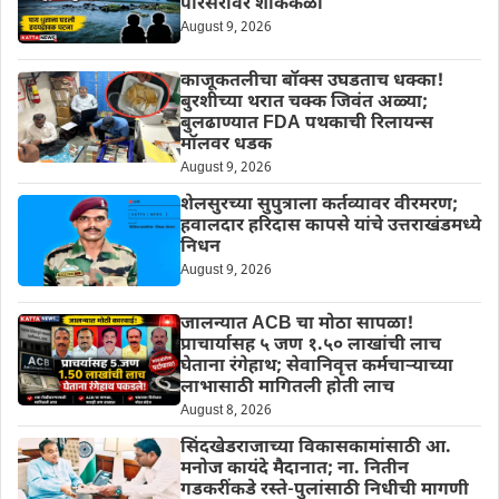
परिसरावर शोककळा
August 9, 2026
काजूकतलीचा बॉक्स उघडताच धक्का!
बुरशीच्या थरात चक्क जिवंत अळ्या;
बुलढाण्यात FDA पथकाची रिलायन्स
मॉलवर धडक
August 9, 2026
शेलसुरच्या सुपुत्राला कर्तव्यावर वीरमरण;
हवालदार हरिदास कापसे यांचे उत्तराखंडमध्ये
निधन
August 9, 2026
जालन्यात ACB चा मोठा सापळा!
प्राचार्यासह ५ जण १.५० लाखांची लाच
घेताना रंगेहाथ; सेवानिवृत्त कर्मचाऱ्याच्या
लाभासाठी मागितली होती लाच
August 8, 2026
सिंदखेडराजाच्या विकासकामांसाठी आ.
मनोज कायंदे मैदानात; ना. नितीन
गडकरींकडे रस्ते-पुलांसाठी निधीची मागणी