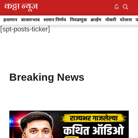
Skip
to
M
content
हवामान
बाजारभाव
शासन निर्णय
निवडणूक
क्राईम
नोकरी
योजना
फ
[spt-posts-ticker]
Breaking News