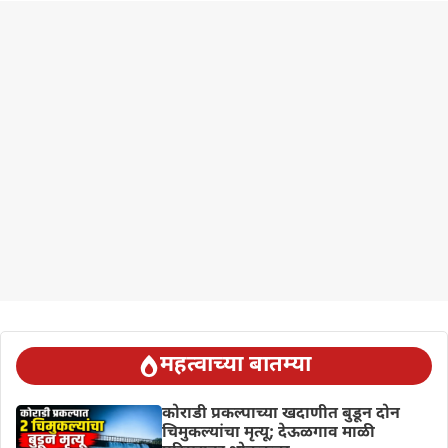
महत्वाच्या बातम्या
कोराडी प्रकल्पाच्या खदाणीत बुडून दोन
चिमुकल्यांचा मृत्यू; देऊळगाव माळी