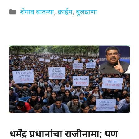
Categories
शेगाव बातम्या
,
क्राईम
,
बुलढाणा
धर्मेंद्र प्रधानांचा राजीनामा; पण