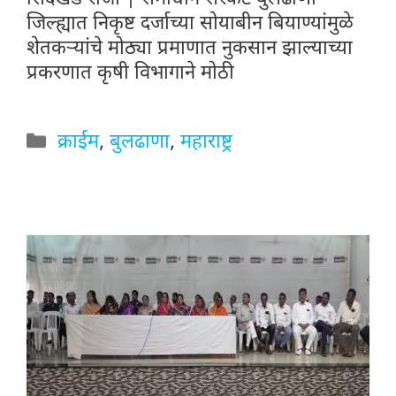
जिल्ह्यात निकृष्ट दर्जाच्या सोयाबीन बियाण्यांमुळे
शेतकऱ्यांचे मोठ्या प्रमाणात नुकसान झाल्याच्या
प्रकरणात कृषी विभागाने मोठी
Categories
क्राईम
,
बुलढाणा
,
महाराष्ट्र