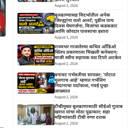
झाली सुरुवात
August 3, 2026
बुलढाण्यासह विदर्भातील अनेक
जिल्ह्यांना यलो अलर्ट; पुढील पाच
दिवस मेघगर्जना, विजांचा कडकडाट
आणि जोरदार पावसाचा इशारा
August 3, 2026
राज्यभर गाजलेल्या कथित ऑडिओ
क्लिप प्रकरणाला चिखली कनेक्शन;
माजी स्वीय सहायक यश टिपरे अटकेत
August 2, 2026
बनावट गर्भवतीचा सापळा; ‘पोटात
मुलगाच आहे’ म्हणत गर्भलिंग
निदानाचा पर्दाफाश, गवई पुन्हा
जाळ्यात
August 2, 2026
टीबीमुक्त बुलढाणासाठी सीईओ गुलाब
खरात यांचा मोठा पुढाकार; सहा
महिन्यांसाठी टीबी रुग्ण दत्तक
August 2, 2026