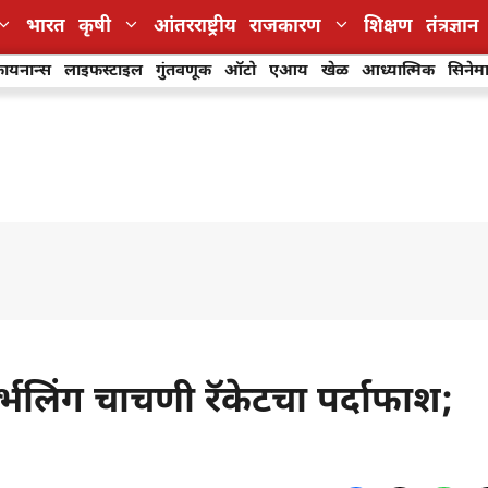
भारत
कृषी
आंतरराष्ट्रीय
राजकारण
शिक्षण
तंत्रज्ञान
ायनान्स
लाइफस्टाइल
गुंतवणूक
ऑटो
एआय
खेळ
आध्यात्मिक
सिनेम
भलिंग चाचणी रॅकेटचा पर्दाफाश;