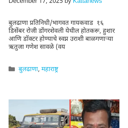
December 17, 2025
by
Kattanews
बुलढाणा प्रतिनिधी/भागवत गायकवाड १६
डिसेंबर रोजी डोंगरशेवली येथील होतकरू, हुशार
आणि डॉक्टर होण्याचे स्वप्न उराशी बाळगणाऱ्या
ऋतुजा गणेश सावळे (वय
Categories
बुलढाणा
,
महाराष्ट्र