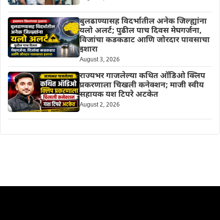
बुलढाण्यासह विदर्भातील अनेक जिल्ह्यांना
यलो अलर्ट; पुढील पाच दिवस मेघगर्जना,
विजांचा कडकडाट आणि जोरदार पावसाचा
इशारा
August 3, 2026
राज्यभर गाजलेल्या कथित ऑडिओ क्लिप
प्रकरणाला चिखली कनेक्शन; माजी स्वीय
सहायक यश टिपरे अटकेत
August 2, 2026