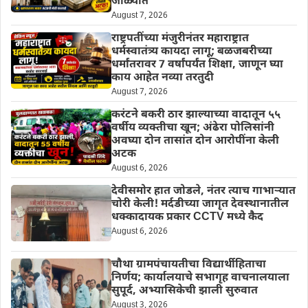
जाळ्यात
August 7, 2026
राष्ट्रपतींच्या मंजुरीनंतर महाराष्ट्रात
धर्मस्वातंत्र्य कायदा लागू; बळजबरीच्या
धर्मांतरावर 7 वर्षांपर्यंत शिक्षा, जाणून घ्या
काय आहेत नव्या तरतुदी
August 7, 2026
करंटने बकरी ठार झाल्याच्या वादातून ५५
वर्षीय व्यक्तीचा खून; अंढेरा पोलिसांनी
अवघ्या दोन तासांत दोन आरोपींना केली
अटक
August 6, 2026
देवीसमोर हात जोडले, नंतर त्याच गाभाऱ्यात
चोरी केली! मर्दडीच्या जागृत देवस्थानातील
धक्कादायक प्रकार CCTV मध्ये कैद
August 6, 2026
चौथा ग्रामपंचायतीचा विद्यार्थीहिताचा
निर्णय; कार्यालयाचे सभागृह वाचनालयाला
सुपूर्द, अभ्यासिकेची झाली सुरुवात
August 3, 2026