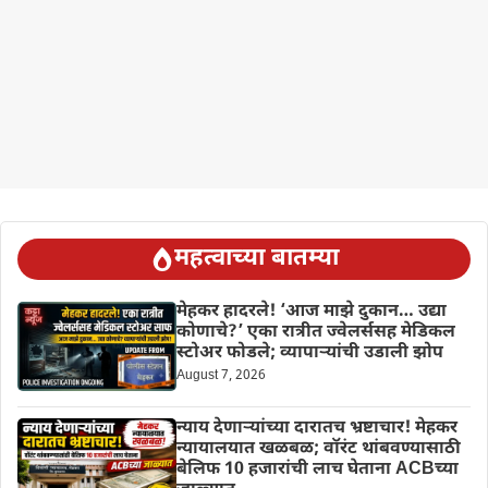
महत्वाच्या बातम्या
मेहकर हादरले! ‘आज माझे दुकान… उद्या
कोणाचे?’ एका रात्रीत ज्वेलर्ससह मेडिकल
स्टोअर फोडले; व्यापाऱ्यांची उडाली झोप
August 7, 2026
न्याय देणाऱ्यांच्या दारातच भ्रष्टाचार! मेहकर
न्यायालयात खळबळ; वॉरंट थांबवण्यासाठी
बेलिफ 10 हजारांची लाच घेताना ACBच्या