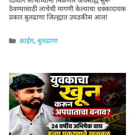
दिव्यांग लाभार्थ्यांना मिळणारे अर्थसाह्य सुरू
ठेवण्यासाठी लाचेची मागणी केल्याचा धक्कादायक
प्रकार बुलढाणा जिल्ह्यात उघडकीस आला
Categories
क्राईम
,
बुलढाणा