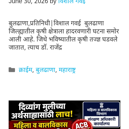
June 30, 2026
by
विशाल गवई
बुलढाणा,प्रतिनिधी|विशाल गवई बुलढाणा
जिल्ह्यातील कृषी क्षेत्राला हादरवणारी घटना समोर
आली आहे. जिथे भविष्यातील कृषी तज्ज्ञ घडवले
जातात, त्याच डॉ. राजेंद्र
Categories
क्राईम
,
बुलढाणा
,
महाराष्ट्र