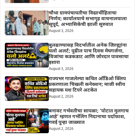
चौथा ग्रामपंचायतीचा विद्यार्थीहिताचा
निर्णय; कार्यालयाचे सभागृह वाचनालयाला
सुपूर्द, अभ्यासिकेची झाली सुरुवात
August 3, 2026
बुलढाण्यासह विदर्भातील अनेक जिल्ह्यांना
यलो अलर्ट; पुढील पाच दिवस मेघगर्जना,
विजांचा कडकडाट आणि जोरदार पावसाचा
इशारा
August 3, 2026
राज्यभर गाजलेल्या कथित ऑडिओ क्लिप
प्रकरणाला चिखली कनेक्शन; माजी स्वीय
सहायक यश टिपरे अटकेत
August 2, 2026
बनावट गर्भवतीचा सापळा; ‘पोटात मुलगाच
आहे’ म्हणत गर्भलिंग निदानाचा पर्दाफाश,
गवई पुन्हा जाळ्यात
August 2, 2026