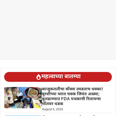
महत्वाच्या बातम्या
काजूकतलीचा बॉक्स उघडताच धक्का!
बुरशीच्या थरात चक्क जिवंत अळ्या;
बुलढाण्यात FDA पथकाची रिलायन्स
मॉलवर धडक
August 9, 2026