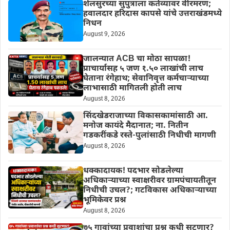
शेलसुरच्या सुपुत्राला कर्तव्यावर वीरमरण;
हवालदार हरिदास कापसे यांचे उत्तराखंडमध्ये
निधन
August 9, 2026
जालन्यात ACB चा मोठा सापळा!
प्राचार्यासह ५ जण १.५० लाखांची लाच
घेताना रंगेहाथ; सेवानिवृत्त कर्मचाऱ्याच्या
लाभासाठी मागितली होती लाच
August 8, 2026
सिंदखेडराजाच्या विकासकामांसाठी आ.
मनोज कायंदे मैदानात; ना. नितीन
गडकरींकडे रस्ते-पुलांसाठी निधीची मागणी
August 8, 2026
धक्कादायक! पदभार सोडलेल्या
अधिकाऱ्याच्या स्वाक्षरीवर ग्रामपंचायतीतून
निधीची उचल?; गटविकास अधिकाऱ्याच्या
भूमिकेवर प्रश्न
August 8, 2026
७५ गावांच्या प्रवाशांचा प्रश्न कधी सुटणार?