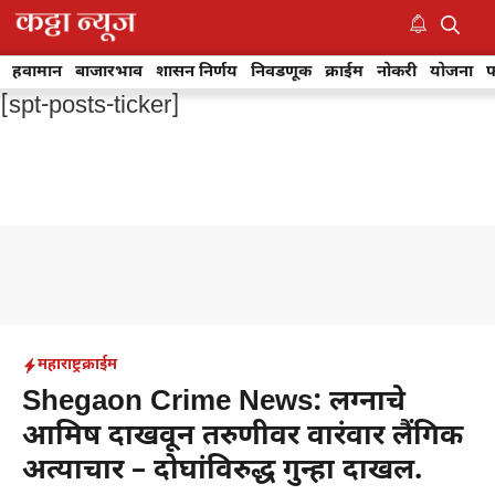
Skip
to
M
content
हवामान
बाजारभाव
शासन निर्णय
निवडणूक
क्राईम
नोकरी
योजना
फ
[spt-posts-ticker]
महाराष्ट्र
क्राईम
Shegaon Crime News: लग्नाचे
आमिष दाखवून तरुणीवर वारंवार लैंगिक
अत्याचार – दोघांविरुद्ध गुन्हा दाखल.