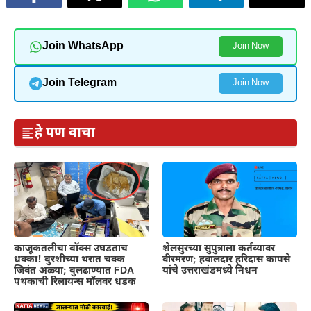
Join WhatsApp
Join Now
Join Telegram
Join Now
हे पण वाचा
काजूकतलीचा बॉक्स उघडताच
शेलसुरच्या सुपुत्राला कर्तव्यावर
धक्का! बुरशीच्या थरात चक्क
वीरमरण; हवालदार हरिदास कापसे
जिवंत अळ्या; बुलढाण्यात FDA
यांचे उत्तराखंडमध्ये निधन
पथकाची रिलायन्स मॉलवर धडक