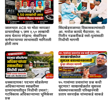
जालन्यात ACB चा मोठा सापळा!
सिंदखेडराजाच्या विकासकामांसाठी
प्राचार्यासह ५ जण १.५० लाखांची
आ. मनोज कायंदे मैदानात; ना.
लाच घेताना रंगेहाथ; सेवानिवृत्त
नितीन गडकरींकडे रस्ते-पुलांसाठी
कर्मचाऱ्याच्या लाभासाठी मागितली
निधीची मागणी
होती लाच
धक्कादायक! पदभार सोडलेल्या
७५ गावांच्या प्रवाशांचा प्रश्न कधी
अधिकाऱ्याच्या स्वाक्षरीवर
सुटणार? साखरखेर्ड्यात सुसज्ज
ग्रामपंचायतीतून निधीची उचल?;
बसस्थानकासाठी परिवहनमंत्री
गटविकास अधिकाऱ्याच्या भूमिकेवर
प्रताप सरनाईक यांच्याकडे साकडे
प्रश्न