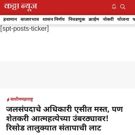
Skip
to
M
content
हवामान
बाजारभाव
शासन निर्णय
निवडणूक
क्राईम
नोकरी
योजना
फ
[spt-posts-ticker]
वाशीम
महाराष्ट्र
जलसंपदाचे अधिकारी एसीत मस्त, पण
शेतकरी आत्महत्येच्या उंबरठ्यावर!
रिसोड तालुक्यात संतापाची लाट