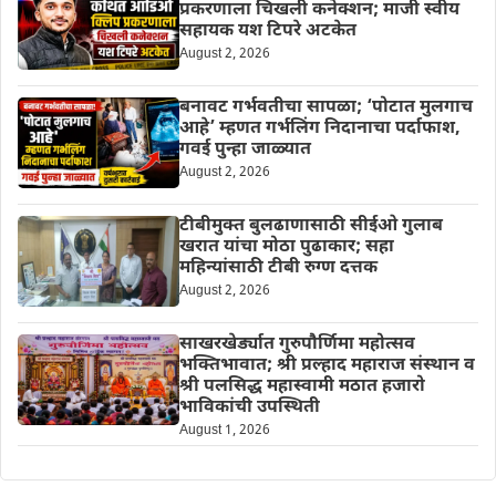
प्रकरणाला चिखली कनेक्शन; माजी स्वीय
सहायक यश टिपरे अटकेत
August 2, 2026
बनावट गर्भवतीचा सापळा; ‘पोटात मुलगाच
आहे’ म्हणत गर्भलिंग निदानाचा पर्दाफाश,
गवई पुन्हा जाळ्यात
August 2, 2026
टीबीमुक्त बुलढाणासाठी सीईओ गुलाब
खरात यांचा मोठा पुढाकार; सहा
महिन्यांसाठी टीबी रुग्ण दत्तक
August 2, 2026
साखरखेर्ड्यात गुरुपौर्णिमा महोत्सव
भक्तिभावात; श्री प्रल्हाद महाराज संस्थान व
श्री पलसिद्ध महास्वामी मठात हजारो
भाविकांची उपस्थिती
August 1, 2026