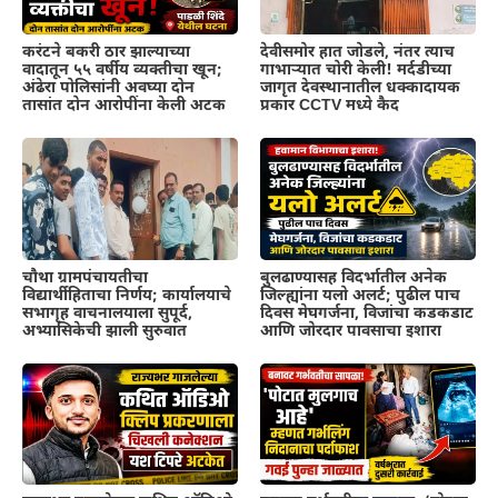
करंटने बकरी ठार झाल्याच्या
देवीसमोर हात जोडले, नंतर त्याच
वादातून ५५ वर्षीय व्यक्तीचा खून;
गाभाऱ्यात चोरी केली! मर्दडीच्या
अंढेरा पोलिसांनी अवघ्या दोन
जागृत देवस्थानातील धक्कादायक
तासांत दोन आरोपींना केली अटक
प्रकार CCTV मध्ये कैद
चौथा ग्रामपंचायतीचा
बुलढाण्यासह विदर्भातील अनेक
विद्यार्थीहिताचा निर्णय; कार्यालयाचे
जिल्ह्यांना यलो अलर्ट; पुढील पाच
सभागृह वाचनालयाला सुपूर्द,
दिवस मेघगर्जना, विजांचा कडकडाट
अभ्यासिकेची झाली सुरुवात
आणि जोरदार पावसाचा इशारा