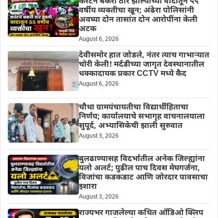
करंटने बकरी ठार झाल्याच्या वादातून ५५
वर्षीय व्यक्तीचा खून; अंढेरा पोलिसांनी
अवघ्या दोन तासांत दोन आरोपींना केली
अटक
August 6, 2026
देवीसमोर हात जोडले, नंतर त्याच गाभाऱ्यात
चोरी केली! मर्दडीच्या जागृत देवस्थानातील
धक्कादायक प्रकार CCTV मध्ये कैद
August 6, 2026
चौथा ग्रामपंचायतीचा विद्यार्थीहिताचा
निर्णय; कार्यालयाचे सभागृह वाचनालयाला
सुपूर्द, अभ्यासिकेची झाली सुरुवात
August 3, 2026
बुलढाण्यासह विदर्भातील अनेक जिल्ह्यांना
यलो अलर्ट; पुढील पाच दिवस मेघगर्जना,
विजांचा कडकडाट आणि जोरदार पावसाचा
इशारा
August 3, 2026
राज्यभर गाजलेल्या कथित ऑडिओ क्लिप