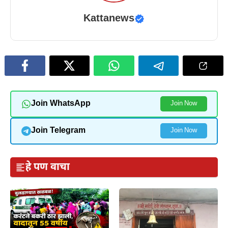
Kattanews
Join WhatsApp
Join Now
Join Telegram
Join Now
हे पण वाचा