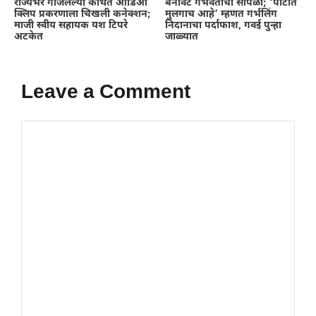
राज्यभर गाजलेल्या कथित ऑडिओ
बनावट गर्भवतीचा सापळा; ‘पोटात
क्लिप प्रकरणाला चिखली कनेक्शन;
मुलगाच आहे’ म्हणत गर्भलिंग
माजी स्वीय सहायक यश टिपरे
निदानाचा पर्दाफाश, गवई पुन्हा
अटकेत
जाळ्यात
Leave a Comment
Comment