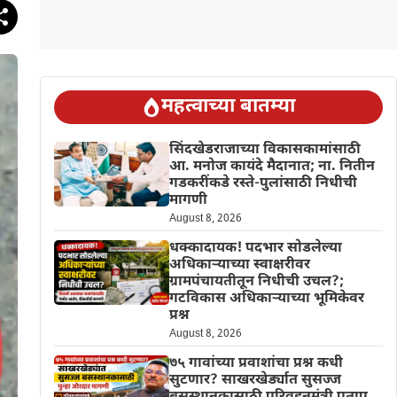
महत्वाच्या बातम्या
सिंदखेडराजाच्या विकासकामांसाठी
आ. मनोज कायंदे मैदानात; ना. नितीन
गडकरींकडे रस्ते-पुलांसाठी निधीची
मागणी
August 8, 2026
धक्कादायक! पदभार सोडलेल्या
अधिकाऱ्याच्या स्वाक्षरीवर
ग्रामपंचायतीतून निधीची उचल?;
गटविकास अधिकाऱ्याच्या भूमिकेवर
प्रश्न
August 8, 2026
७५ गावांच्या प्रवाशांचा प्रश्न कधी
सुटणार? साखरखेर्ड्यात सुसज्ज