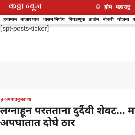
Skip
होम
महाराष्ट्र
to
content
हवामान
बाजारभाव
शासन निर्णय
निवडणूक
क्राईम
नोकरी
योजना
फ
[spt-posts-ticker]
अपघात
बुलढाणा
लग्नाहून परतताना दुर्दैवी शेवट…
अपघातात दोघे ठार