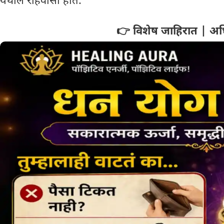
येथील रहिवासी होते.
👉 विशेष जाहिरात | अध