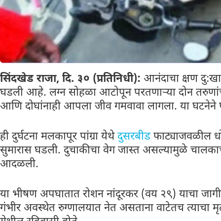
सिंदखेड राजा, दि. ३० (प्रतिनिधी):
आनंदाचा क्षण दु:खा
घडली आहे. लग्न सोहळा आटोपून परतणाऱ्या दोन तरु
आणि दोघांनाही आपला जीव गमवावा लागला. या घटनेने 
ही दुर्घटना मलकापूर पांग्रा येथे
दुसरबीड
फाट्याजवळील धो
सुमारास घडली. दुचाकीचा वेग जास्त असल्यामुळे चालका
आदळली.
या भीषण अपघातात रोशन नांदूरकर (वय २९) याचा जागीच म
गंभीर अवस्थेत रुग्णालयात नेत असताना वाटेतच त्याचा मृत