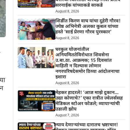
बसस्थानकासाठी परिवहनमंत्री प्रताप
सरनाईक यांच्याकडे साकडे
August 8, 2026
शिर्डीत किरण वाघ यांचा दुहेरी गौरव!
ज्येष्ठ अभिनेत्री अलका कुबल यांच्या
हस्ते ‘साई प्रेरणा गौरव पुरस्कार’
August 8, 2026
घरकुल योजनांतील
ा
अनियमिततेविरोधात शिवसेना
उ.बा.ठा. आक्रमक; 15 दिवसांत
माहिती न दिल्यास लोणार
नगरपरिषदेसमोर ठिय्या आंदोलनाचा
इशारा
या
August 8, 2026
ऊन
मेहकर हादरले! ‘आज माझे दुकान…
उद्या कोणाचे?’ एका रात्रीत ज्वेलर्ससह
मेडिकल स्टोअर फोडले; व्यापाऱ्यांची
उडाली झोप
August 7, 2026
न्याय देणाऱ्यांच्या दारातच भ्रष्टाचार!