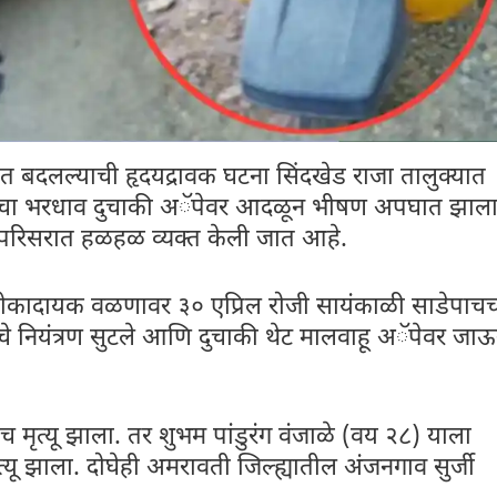
त बदलल्याची हृदयद्रावक घटना सिंदखेड राजा तालुक्यात
णांचा भरधाव दुचाकी अॅपेवर आदळून भीषण अपघात झाल
परिसरात हळहळ व्यक्त केली जात आहे.
कादायक वळणावर ३० एप्रिल रोजी सायंकाळी साडेपाचच्
चे नियंत्रण सुटले आणि दुचाकी थेट मालवाहू अॅपेवर जा
ृत्यू झाला. तर शुभम पांडुरंग वंजाळे (वय २८) याला
्यू झाला. दोघेही अमरावती जिल्ह्यातील अंजनगाव सुर्जी