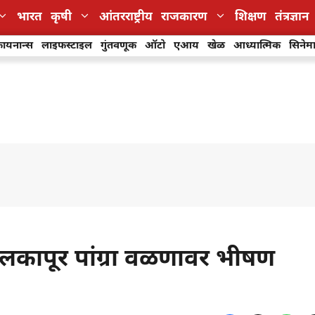
भारत
कृषी
आंतरराष्ट्रीय
राजकारण
शिक्षण
तंत्रज्ञान
ायनान्स
लाइफस्टाइल
गुंतवणूक
ऑटो
एआय
खेळ
आध्यात्मिक
सिनेम
 मलकापूर पांग्रा वळणावर भीषण