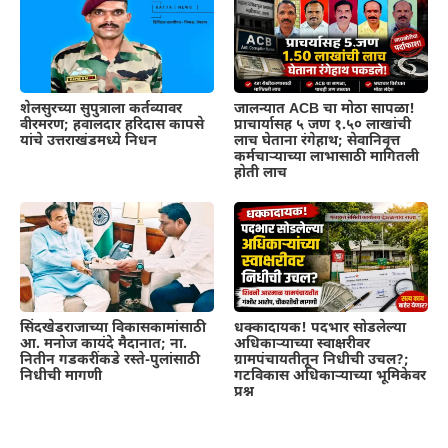
शेलसुरच्या सुपुत्राला कर्तव्यावर
जालन्यात ACB चा मोठा सापळा!
वीरमरण; हवालदार हरिदास कापसे
प्राचार्यासह ५ जण १.५० लाखांची
यांचे उत्तराखंडमध्ये निधन
लाच घेताना रंगेहाथ; सेवानिवृत्त
कर्मचाऱ्याच्या लाभासाठी मागितली
होती लाच
सिंदखेडराजाच्या विकासकामांसाठी
धक्कादायक! पदभार सोडलेल्या
आ. मनोज कायंदे मैदानात; ना.
अधिकाऱ्याच्या स्वाक्षरीवर
नितीन गडकरींकडे रस्ते-पुलांसाठी
ग्रामपंचायतीतून निधीची उचल?;
निधीची मागणी
गटविकास अधिकाऱ्याच्या भूमिकेवर
प्रश्न