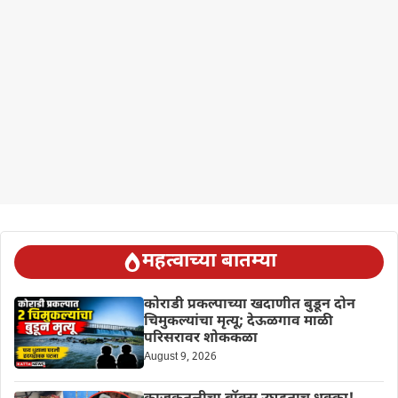
महत्वाच्या बातम्या
कोराडी प्रकल्पाच्या खदाणीत बुडून दोन
चिमुकल्यांचा मृत्यू; देऊळगाव माळी
परिसरावर शोककळा
August 9, 2026