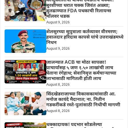
काजूकतलीचा बॉक्स उघडताच धक्का!
बुरशीच्या थरात चक्क जिवंत अळ्या;
बुलढाण्यात FDA पथकाची रिलायन्स
मॉलवर धडक
August 9, 2026
शेलसुरच्या सुपुत्राला कर्तव्यावर वीरमरण;
हवालदार हरिदास कापसे यांचे उत्तराखंडमध्ये
निधन
August 9, 2026
जालन्यात ACB चा मोठा सापळा!
प्राचार्यासह ५ जण १.५० लाखांची लाच
घेताना रंगेहाथ; सेवानिवृत्त कर्मचाऱ्याच्या
लाभासाठी मागितली होती लाच
August 8, 2026
सिंदखेडराजाच्या विकासकामांसाठी आ.
मनोज कायंदे मैदानात; ना. नितीन
गडकरींकडे रस्ते-पुलांसाठी निधीची मागणी
August 8, 2026
धक्कादायक! पदभार सोडलेल्या