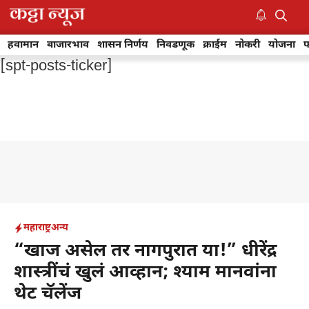
Skip
to
M
content
हवामान
बाजारभाव
शासन निर्णय
निवडणूक
क्राईम
नोकरी
योजना
फ
[spt-posts-ticker]
महाराष्ट्र
अन्य
“खाज असेल तर नागपुरात या!” धीरेंद्र
शास्त्रींचं खुलं आव्हान; श्याम मानवांना
थेट चॅलेंज