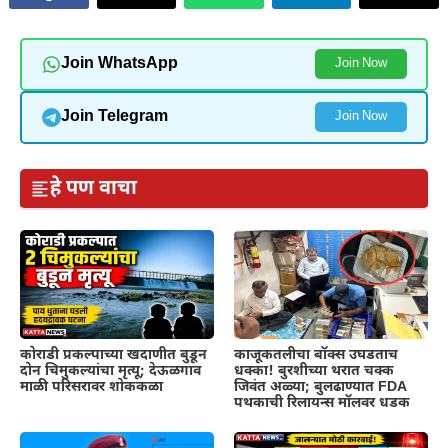
Join WhatsApp
Join Now
Join Telegram
Join Now
हे पण वाचा
कोराडी प्रकल्पाच्या खदाणीत बुडून
काजूकतलीचा बॉक्स उघडताच
दोन चिमुकल्यांचा मृत्यू; देऊळगाव
धक्का! बुरशीच्या थरात चक्क
माळी परिसरावर शोककळा
जिवंत अळ्या; बुलढाण्यात FDA
पथकाची रिलायन्स मॉलवर धडक