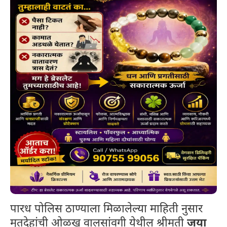
पारध पोलिस ठाण्याला मिळालेल्या माहिती नुसार
मृतदेहांची ओळख वालसांवगी येथील श्रीमती
जया