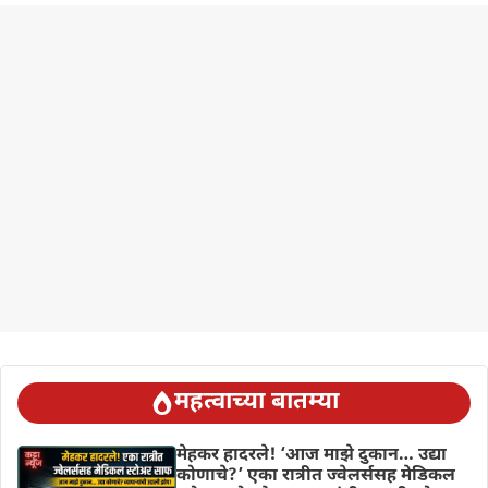
महत्वाच्या बातम्या
मेहकर हादरले! ‘आज माझे दुकान… उद्या
कोणाचे?’ एका रात्रीत ज्वेलर्ससह मेडिकल