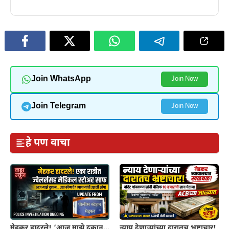
Join WhatsApp
Join Now
Join Telegram
Join Now
हे पण वाचा
मेहकर हादरले! ‘आज माझे दुकान…
न्याय देणाऱ्यांच्या दारातच भ्रष्टाचार!