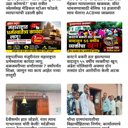
उद्या कोणाचे?’ एका रात्रीत
मेहकर न्यायालयात खळबळ; वॉरंट
ज्वेलर्ससह मेडिकल स्टोअर फोडले;
थांबवण्यासाठी बेलिफ 10 हजारांची
व्यापाऱ्यांची उडाली झोप
लाच घेताना ACBच्या जाळ्यात
राष्ट्रपतींच्या मंजुरीनंतर महाराष्ट्रात
करंटने बकरी ठार झाल्याच्या
धर्मस्वातंत्र्य कायदा लागू;
वादातून ५५ वर्षीय व्यक्तीचा खून;
बळजबरीच्या धर्मांतरावर 7 वर्षांपर्यंत
अंढेरा पोलिसांनी अवघ्या दोन
शिक्षा, जाणून घ्या काय आहेत नव्या
तासांत दोन आरोपींना केली अटक
तरतुदी
देवीसमोर हात जोडले, नंतर त्याच
चौथा ग्रामपंचायतीचा
गाभाऱ्यात चोरी केली! मर्दडीच्या
विद्यार्थीहिताचा निर्णय; कार्यालयाचे