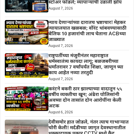
स्टोअर फोडले; व्यापाऱ्यांची उडाली झोप
August 7, 2026
न्याय देणाऱ्यांच्या दारातच भ्रष्टाचार! मेहकर
न्यायालयात खळबळ; वॉरंट थांबवण्यासाठी
बेलिफ 10 हजारांची लाच घेताना ACBच्या
जाळ्यात
August 7, 2026
राष्ट्रपतींच्या मंजुरीनंतर महाराष्ट्रात
धर्मस्वातंत्र्य कायदा लागू; बळजबरीच्या
धर्मांतरावर 7 वर्षांपर्यंत शिक्षा, जाणून घ्या
काय आहेत नव्या तरतुदी
August 7, 2026
करंटने बकरी ठार झाल्याच्या वादातून ५५
वर्षीय व्यक्तीचा खून; अंढेरा पोलिसांनी
अवघ्या दोन तासांत दोन आरोपींना केली
अटक
August 6, 2026
देवीसमोर हात जोडले, नंतर त्याच गाभाऱ्यात
चोरी केली! मर्दडीच्या जागृत देवस्थानातील
धक्कादायक प्रकार CCTV मध्ये कैद