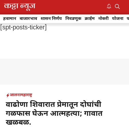
Skip
to
M
content
हवामान
बाजारभाव
शासन निर्णय
निवडणूक
क्राईम
नोकरी
योजना
फ
[spt-posts-ticker]
जालना
महाराष्ट्र
वाढोणा शिवारात प्रेमातून दोघांची
गळफास घेऊन आत्महत्या; गावात
खळबळ.