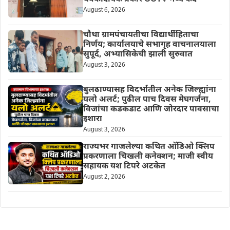
August 6, 2026
चौथा ग्रामपंचायतीचा विद्यार्थीहिताचा
निर्णय; कार्यालयाचे सभागृह वाचनालयाला
सुपूर्द, अभ्यासिकेची झाली सुरुवात
August 3, 2026
बुलढाण्यासह विदर्भातील अनेक जिल्ह्यांना
यलो अलर्ट; पुढील पाच दिवस मेघगर्जना,
विजांचा कडकडाट आणि जोरदार पावसाचा
इशारा
August 3, 2026
राज्यभर गाजलेल्या कथित ऑडिओ क्लिप
प्रकरणाला चिखली कनेक्शन; माजी स्वीय
सहायक यश टिपरे अटकेत
August 2, 2026