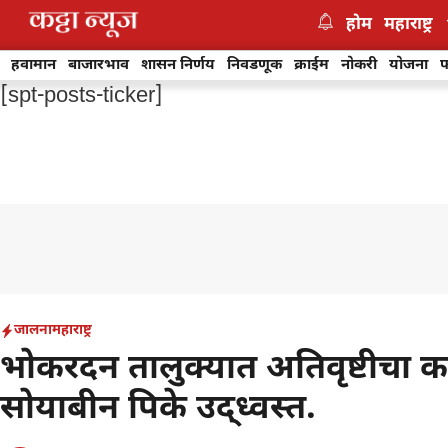
Skip
होम
महाराष्ट्र
to
content
हवामान
बाजारभाव
शासन निर्णय
निवडणूक
क्राईम
नोकरी
योजना
फ
[spt-posts-ticker]
जालना
महाराष्ट्र
भोकरदन तालुक्यात अतिवृष्टीचा क
सोयाबीन पिके उद्ध्वस्त.