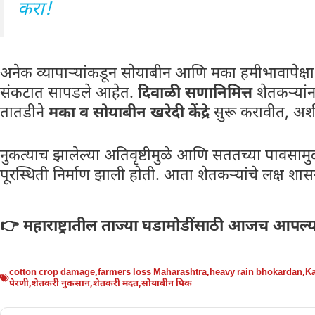
करा!
अनेक व्यापाऱ्यांकडून सोयाबीन आणि मका हमीभावापेक्ष
संकटात सापडले आहेत.
दिवाळी सणानिमित्त
शेतकऱ्यां
तातडीने
मका व सोयाबीन खरेदी केंद्रे
सुरू करावीत, अश
नुकत्याच झालेल्या अतिवृष्टीमुळे आणि सततच्या पावसामुळे
पूरस्थिती निर्माण झाली होती. आता शेतकऱ्यांचे लक्ष 
👉 महाराष्ट्रातील ताज्या घडामोडींसाठी आजच आपल्
cotton crop damage
,
farmers loss Maharashtra
,
heavy rain bhokardan
,
Ka
पेरणी
,
शेतकरी नुकसान
,
शेतकरी मदत
,
सोयाबीन पिक