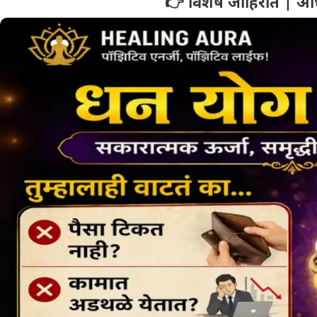
👉 विशेष जाहिरात | अध