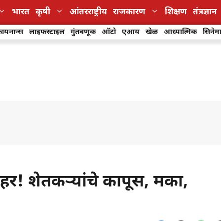
भारत
कृषी
आंतरराष्ट्रीय
राजकारण
शिक्षण
तंत्रज्ञान
ायनान्स
लाइफस्टाइल
गुंतवणूक
ऑटो
एआय
खेळ
आध्यात्मिक
सिनेम
हर! शेतकऱ्यांचे कापूस, मका,