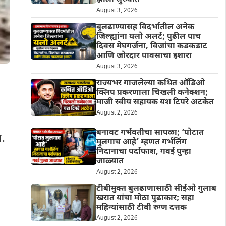
झाली सुरुवात
August 3, 2026
बुलढाण्यासह विदर्भातील अनेक
जिल्ह्यांना यलो अलर्ट; पुढील पाच
दिवस मेघगर्जना, विजांचा कडकडाट
आणि जोरदार पावसाचा इशारा
August 3, 2026
राज्यभर गाजलेल्या कथित ऑडिओ
क्लिप प्रकरणाला चिखली कनेक्शन;
माजी स्वीय सहायक यश टिपरे अटकेत
August 2, 2026
बनावट गर्भवतीचा सापळा; ‘पोटात
.
मुलगाच आहे’ म्हणत गर्भलिंग
निदानाचा पर्दाफाश, गवई पुन्हा
जाळ्यात
August 2, 2026
टीबीमुक्त बुलढाणासाठी सीईओ गुलाब
खरात यांचा मोठा पुढाकार; सहा
महिन्यांसाठी टीबी रुग्ण दत्तक
August 2, 2026