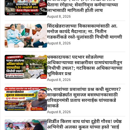
घेताना रंगेहाथ; सेवानिवृत्त कर्मचाऱ्याच्या
लाभासाठी मागितली होती लाच
August 8, 2026
सिंदखेडराजाच्या विकासकामांसाठी आ.
मनोज कायंदे मैदानात; ना. नितीन
गडकरींकडे रस्ते-पुलांसाठी निधीची मागणी
August 8, 2026
धक्कादायक! पदभार सोडलेल्या
अधिकाऱ्याच्या स्वाक्षरीवर ग्रामपंचायतीतून
निधीची उचल?; गटविकास अधिकाऱ्याच्या
भूमिकेवर प्रश्न
August 8, 2026
७५ गावांच्या प्रवाशांचा प्रश्न कधी सुटणार?
साखरखेर्ड्यात सुसज्ज बसस्थानकासाठी
परिवहनमंत्री प्रताप सरनाईक यांच्याकडे
साकडे
August 8, 2026
शिर्डीत किरण वाघ यांचा दुहेरी गौरव! ज्येष्ठ
अभिनेत्री अलका कुबल यांच्या हस्ते ‘साई