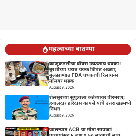
महत्वाच्या बातम्या
काजूकतलीचा बॉक्स उघडताच धक्का!
बुरशीच्या थरात चक्क जिवंत अळ्या;
बुलढाण्यात FDA पथकाची रिलायन्स
मॉलवर धडक
August 9, 2026
शेलसुरच्या सुपुत्राला कर्तव्यावर वीरमरण;
हवालदार हरिदास कापसे यांचे उत्तराखंडमध्ये
निधन
August 9, 2026
जालन्यात ACB चा मोठा सापळा!
प्राचार्यासह ५ जण १.५० लाखांची लाच