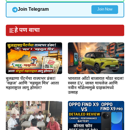
Join Telegram
Join Now
हे पण वाचा
बुलढाणा पॅटर्नचा राज्यभर डंका!
भारतात ऑटो बाजारात मोठा बदल!
‘सहज’ आणि ‘महसूल मित्र’ आता
स्वस्त EV, जास्त मायलेज आणि
महाराष्ट्रात लागू होणार?
नवीन मॉडेल्समुळे ग्राहकांमध्ये
उत्साह