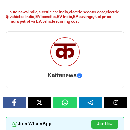
auto news India
,
electric car India
,
electric scooter cost
,
electric
vehicles India
,
EV benefits
,
EV India
,
EV savings
,
fuel price
India
,
petrol vs EV
,
vehicle running cost
Kattanews
Join WhatsApp
Join Now