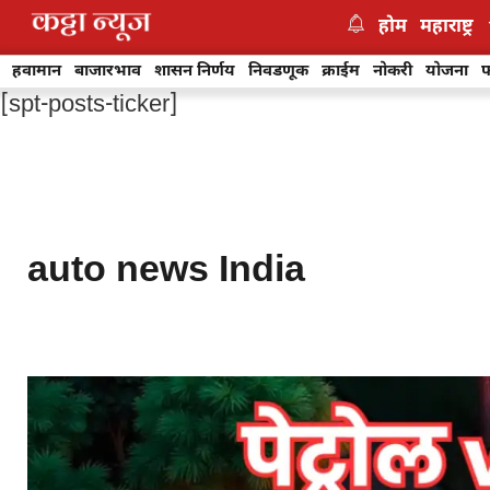
Skip
होम
महाराष्ट्र
to
content
हवामान
बाजारभाव
शासन निर्णय
निवडणूक
क्राईम
नोकरी
योजना
फ
[spt-posts-ticker]
auto news India