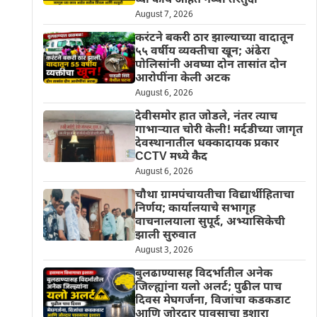
घ्या काय आहेत नव्या तरतुदी
August 7, 2026
करंटने बकरी ठार झाल्याच्या वादातून
५५ वर्षीय व्यक्तीचा खून; अंढेरा
पोलिसांनी अवघ्या दोन तासांत दोन
आरोपींना केली अटक
August 6, 2026
देवीसमोर हात जोडले, नंतर त्याच
गाभाऱ्यात चोरी केली! मर्दडीच्या जागृत
देवस्थानातील धक्कादायक प्रकार
CCTV मध्ये कैद
August 6, 2026
चौथा ग्रामपंचायतीचा विद्यार्थीहिताचा
निर्णय; कार्यालयाचे सभागृह
वाचनालयाला सुपूर्द, अभ्यासिकेची
झाली सुरुवात
August 3, 2026
बुलढाण्यासह विदर्भातील अनेक
जिल्ह्यांना यलो अलर्ट; पुढील पाच
दिवस मेघगर्जना, विजांचा कडकडाट
आणि जोरदार पावसाचा इशारा