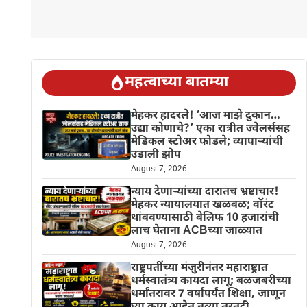
महत्वाच्या बातम्या
मेहकर हादरले! ‘आज माझे दुकान…
उद्या कोणाचे?’ एका रात्रीत ज्वेलर्ससह
मेडिकल स्टोअर फोडले; व्यापाऱ्यांची
उडाली झोप
August 7, 2026
न्याय देणाऱ्यांच्या दारातच भ्रष्टाचार!
मेहकर न्यायालयात खळबळ; वॉरंट
थांबवण्यासाठी बेलिफ 10 हजारांची
लाच घेताना ACBच्या जाळ्यात
August 7, 2026
राष्ट्रपतींच्या मंजुरीनंतर महाराष्ट्रात
धर्मस्वातंत्र्य कायदा लागू; बळजबरीच्या
धर्मांतरावर 7 वर्षांपर्यंत शिक्षा, जाणून