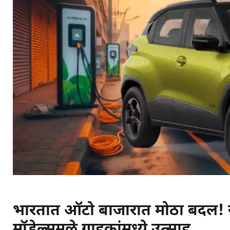
भारतात ऑटो बाजारात मोठा बदल! 
मॉडेल्समुळे ग्राहकांमध्ये उत्साह