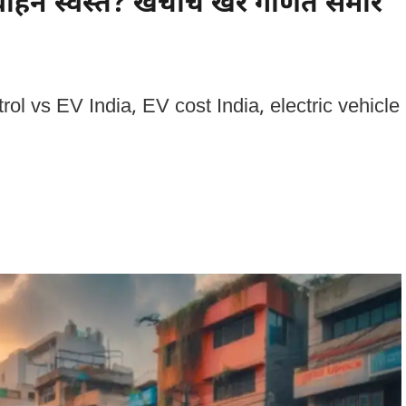
ाहन स्वस्त? खर्चाचे खरे गणित समोर
petrol vs EV India, EV cost India, electric vehicle