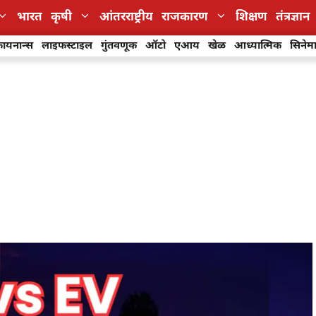
भारत
कृषी
आंतरराष्ट्रीय
राजकारण
शिक्षण
तंत्रज्ञान
ायनान्स
लाइफस्टाइल
गुंतवणूक
ऑटो
एआय
खेळ
आध्यात्मिक
सिनेम