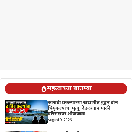
महत्वाच्या बातम्या
कोराडी प्रकल्पाच्या खदाणीत बुडून दोन
चिमुकल्यांचा मृत्यू; देऊळगाव माळी
परिसरावर शोककळा
August 9, 2026