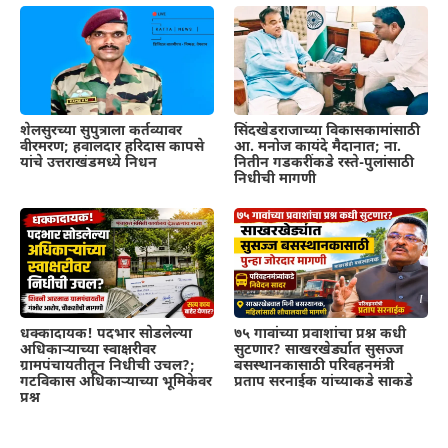
शेलसुरच्या सुपुत्राला कर्तव्यावर
सिंदखेडराजाच्या विकासकामांसाठी
वीरमरण; हवालदार हरिदास कापसे
आ. मनोज कायंदे मैदानात; ना.
यांचे उत्तराखंडमध्ये निधन
नितीन गडकरींकडे रस्ते-पुलांसाठी
निधीची मागणी
धक्कादायक! पदभार सोडलेल्या
७५ गावांच्या प्रवाशांचा प्रश्न कधी
अधिकाऱ्याच्या स्वाक्षरीवर
सुटणार? साखरखेर्ड्यात सुसज्ज
ग्रामपंचायतीतून निधीची उचल?;
बसस्थानकासाठी परिवहनमंत्री
गटविकास अधिकाऱ्याच्या भूमिकेवर
प्रताप सरनाईक यांच्याकडे साकडे
प्रश्न