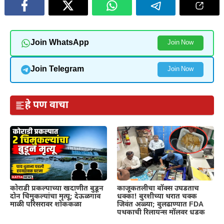
Join WhatsApp
Join Now
Join Telegram
Join Now
हे पण वाचा
कोराडी प्रकल्पाच्या खदाणीत बुडून
काजूकतलीचा बॉक्स उघडताच
दोन चिमुकल्यांचा मृत्यू; देऊळगाव
धक्का! बुरशीच्या थरात चक्क
माळी परिसरावर शोककळा
जिवंत अळ्या; बुलढाण्यात FDA
पथकाची रिलायन्स मॉलवर धडक