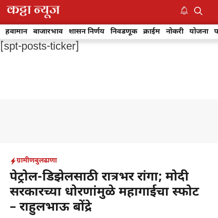
Skip
to
M
content
हवामान
बाजारभाव
शासन निर्णय
निवडणूक
क्राईम
नोकरी
योजना
फ
[spt-posts-ticker]
ग्रामीण
बुलढाणा
पेट्रोल-डिझेलसाठी रात्रभर रांगा; मोदी
सरकारच्या धोरणांमुळे महागाईचा स्फोट
– राहुलभाऊ बोंद्रे