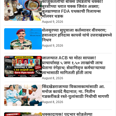
काजूकतलीचा बॉक्स उघडताच धक्का!
बुरशीच्या थरात चक्क जिवंत अळ्या;
बुलढाण्यात FDA पथकाची रिलायन्स
मॉलवर धडक
August 9, 2026
शेलसुरच्या सुपुत्राला कर्तव्यावर वीरमरण;
हवालदार हरिदास कापसे यांचे उत्तराखंडमध्ये
निधन
August 9, 2026
जालन्यात ACB चा मोठा सापळा!
प्राचार्यासह ५ जण १.५० लाखांची लाच
घेताना रंगेहाथ; सेवानिवृत्त कर्मचाऱ्याच्या
लाभासाठी मागितली होती लाच
August 8, 2026
सिंदखेडराजाच्या विकासकामांसाठी आ.
मनोज कायंदे मैदानात; ना. नितीन
गडकरींकडे रस्ते-पुलांसाठी निधीची मागणी
August 8, 2026
धक्कादायक! पदभार सोडलेल्या