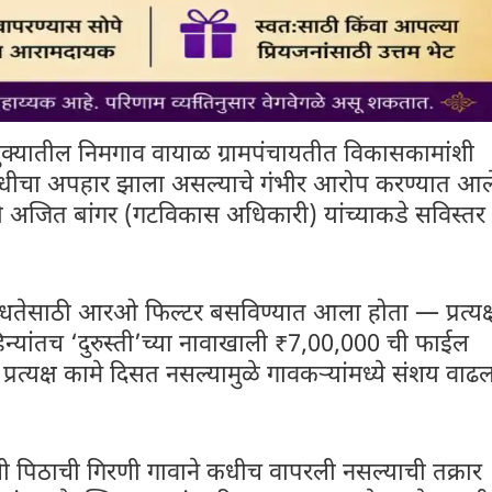
ुक्यातील निमगाव वायाळ ग्रामपंचायतीत विकासकामांशी
निधीचा अपहार झाला असल्याचे गंभीर आरोप करण्यात आल
 रोजी अजित बांगर (गटविकास अधिकारी) यांच्याकडे सविस्तर
लब्धतेसाठी आरओ फिल्टर बसविण्यात आला होता — प्रत्यक्
्यांतच ‘दुरुस्ती’च्या नावाखाली ₹7,00,000 ची फाईल
्रत्यक्ष कामे दिसत नसल्यामुळे गावकऱ्यांमध्ये संशय वाढ
ली पिठाची गिरणी गावाने कधीच वापरली नसल्याची तक्रार