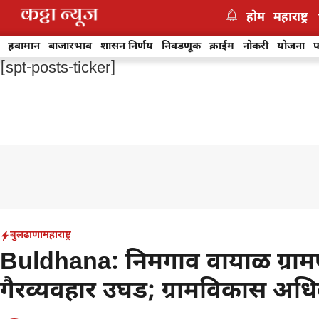
Skip
होम
महाराष्ट्र
to
content
हवामान
बाजारभाव
शासन निर्णय
निवडणूक
क्राईम
नोकरी
योजना
फ
[spt-posts-ticker]
बुलढाणा
महाराष्ट्र
Buldhana: निमगाव वायाळ ग्राम
गैरव्यवहार उघड; ग्रामविकास अध