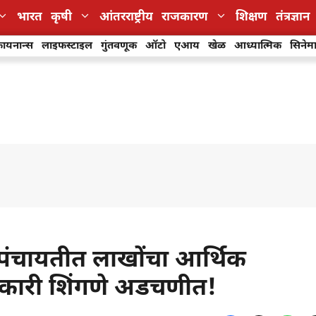
भारत
कृषी
आंतरराष्ट्रीय
राजकारण
शिक्षण
तंत्रज्ञान
ायनान्स
लाइफस्टाइल
गुंतवणूक
ऑटो
एआय
खेळ
आध्यात्मिक
सिनेम
पंचायतीत लाखोंचा आर्थिक
िकारी शिंगणे अडचणीत!