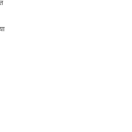
ीत
या