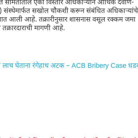
यत समितीतील एका विस्तार अधिकाऱ्याने आर्थिक देवाण-
स्थ) संस्थेमार्फत सखोल चौकशी करून संबंधित अधिकाऱ्यांचे
यात आली आहे. तक्रारीनुसार शासनास वसूल रक्कम जमा
तक्रारदाराची मागणी आहे.
ंची लाच घेताना रंगेहाथ अटक – ACB Bribery Case ध