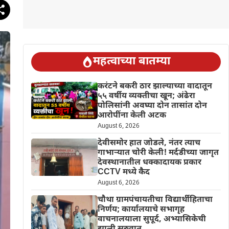
महत्वाच्या बातम्या
करंटने बकरी ठार झाल्याच्या वादातून
५५ वर्षीय व्यक्तीचा खून; अंढेरा
पोलिसांनी अवघ्या दोन तासांत दोन
आरोपींना केली अटक
August 6, 2026
देवीसमोर हात जोडले, नंतर त्याच
गाभाऱ्यात चोरी केली! मर्दडीच्या जागृत
देवस्थानातील धक्कादायक प्रकार
CCTV मध्ये कैद
August 6, 2026
चौथा ग्रामपंचायतीचा विद्यार्थीहिताचा
निर्णय; कार्यालयाचे सभागृह
वाचनालयाला सुपूर्द, अभ्यासिकेची