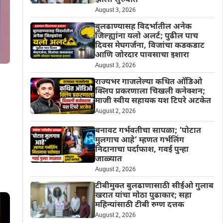
झाली सुरुवात
August 3, 2026
बुलढाण्यासह विदर्भातील अनेक
जिल्ह्यांना यलो अलर्ट; पुढील पाच
दिवस मेघगर्जना, विजांचा कडकडाट
आणि जोरदार पावसाचा इशारा
August 3, 2026
राज्यभर गाजलेल्या कथित ऑडिओ
क्लिप प्रकरणाला चिखली कनेक्शन;
माजी स्वीय सहायक यश टिपरे अटकेत
August 2, 2026
बनावट गर्भवतीचा सापळा; ‘पोटात
मुलगाच आहे’ म्हणत गर्भलिंग
निदानाचा पर्दाफाश, गवई पुन्हा
जाळ्यात
August 2, 2026
टीबीमुक्त बुलढाणासाठी सीईओ गुलाब
खरात यांचा मोठा पुढाकार; सहा
महिन्यांसाठी टीबी रुग्ण दत्तक
August 2, 2026