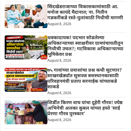
सिंदखेडराजाच्या विकासकामांसाठी आ.
मनोज कायंदे मैदानात; ना. नितीन
गडकरींकडे रस्ते-पुलांसाठी निधीची मागणी
August 8, 2026
धक्कादायक! पदभार सोडलेल्या
अधिकाऱ्याच्या स्वाक्षरीवर ग्रामपंचायतीतून
निधीची उचल?; गटविकास अधिकाऱ्याच्या
भूमिकेवर प्रश्न
August 8, 2026
७५ गावांच्या प्रवाशांचा प्रश्न कधी सुटणार?
साखरखेर्ड्यात सुसज्ज बसस्थानकासाठी
परिवहनमंत्री प्रताप सरनाईक यांच्याकडे
साकडे
August 8, 2026
शिर्डीत किरण वाघ यांचा दुहेरी गौरव! ज्येष्ठ
अभिनेत्री अलका कुबल यांच्या हस्ते ‘साई
प्रेरणा गौरव पुरस्कार’
August 8, 2026