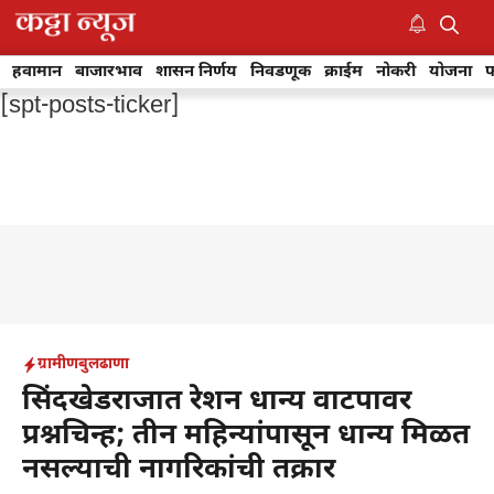
Skip
to
M
content
हवामान
बाजारभाव
शासन निर्णय
निवडणूक
क्राईम
नोकरी
योजना
फ
[spt-posts-ticker]
ग्रामीण
बुलढाणा
सिंदखेडराजात रेशन धान्य वाटपावर
प्रश्नचिन्ह; तीन महिन्यांपासून धान्य मिळत
नसल्याची नागरिकांची तक्रार