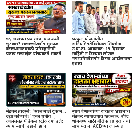
७५ गावांच्या प्रवाशांचा प्रश्न कधी
घरकुल योजनांतील
सुटणार? साखरखेर्ड्यात सुसज्ज
अनियमिततेविरोधात शिवसेना
बसस्थानकासाठी परिवहनमंत्री
उ.बा.ठा. आक्रमक; 15 दिवसांत
प्रताप सरनाईक यांच्याकडे साकडे
माहिती न दिल्यास लोणार
नगरपरिषदेसमोर ठिय्या आंदोलनाचा
इशारा
मेहकर हादरले! ‘आज माझे दुकान…
न्याय देणाऱ्यांच्या दारातच भ्रष्टाचार!
उद्या कोणाचे?’ एका रात्रीत
मेहकर न्यायालयात खळबळ; वॉरंट
ज्वेलर्ससह मेडिकल स्टोअर फोडले;
थांबवण्यासाठी बेलिफ 10 हजारांची
व्यापाऱ्यांची उडाली झोप
लाच घेताना ACBच्या जाळ्यात