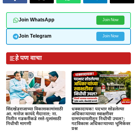
Join WhatsApp
Join Now
Join Telegram
Join Now
हे पण वाचा
सिंदखेडराजाच्या विकासकामांसाठी
धक्कादायक! पदभार सोडलेल्या
आ. मनोज कायंदे मैदानात; ना.
अधिकाऱ्याच्या स्वाक्षरीवर
नितीन गडकरींकडे रस्ते-पुलांसाठी
ग्रामपंचायतीतून निधीची उचल?;
निधीची मागणी
गटविकास अधिकाऱ्याच्या भूमिकेवर
प्रश्न