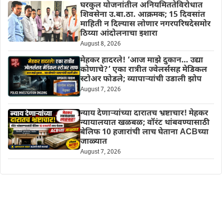
घरकुल योजनांतील अनियमिततेविरोधात
शिवसेना उ.बा.ठा. आक्रमक; 15 दिवसांत
माहिती न दिल्यास लोणार नगरपरिषदेसमोर
ठिय्या आंदोलनाचा इशारा
August 8, 2026
मेहकर हादरले! ‘आज माझे दुकान… उद्या
कोणाचे?’ एका रात्रीत ज्वेलर्ससह मेडिकल
स्टोअर फोडले; व्यापाऱ्यांची उडाली झोप
August 7, 2026
न्याय देणाऱ्यांच्या दारातच भ्रष्टाचार! मेहकर
न्यायालयात खळबळ; वॉरंट थांबवण्यासाठी
बेलिफ 10 हजारांची लाच घेताना ACBच्या
जाळ्यात
August 7, 2026