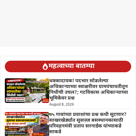
महत्वाच्या बातम्या
धक्कादायक! पदभार सोडलेल्या
अधिकाऱ्याच्या स्वाक्षरीवर ग्रामपंचायतीतून
निधीची उचल?; गटविकास अधिकाऱ्याच्या
भूमिकेवर प्रश्न
August 8, 2026
७५ गावांच्या प्रवाशांचा प्रश्न कधी सुटणार?
साखरखेर्ड्यात सुसज्ज बसस्थानकासाठी
परिवहनमंत्री प्रताप सरनाईक यांच्याकडे
साकडे