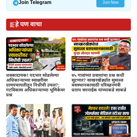
Join Telegram
Join Now
हे पण वाचा
धक्कादायक! पदभार सोडलेल्या
७५ गावांच्या प्रवाशांचा प्रश्न कधी
अधिकाऱ्याच्या स्वाक्षरीवर
सुटणार? साखरखेर्ड्यात सुसज्ज
ग्रामपंचायतीतून निधीची उचल?;
बसस्थानकासाठी परिवहनमंत्री
गटविकास अधिकाऱ्याच्या भूमिकेवर
प्रताप सरनाईक यांच्याकडे साकडे
प्रश्न