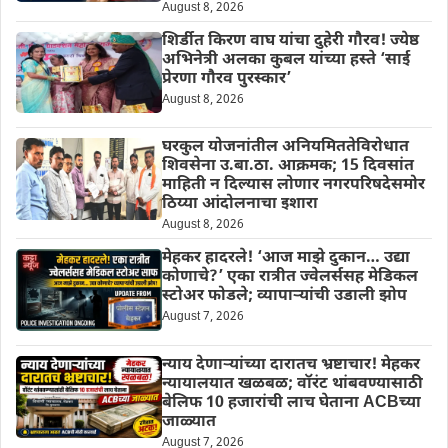
August 8, 2026
शिर्डीत किरण वाघ यांचा दुहेरी गौरव! ज्येष्ठ
अभिनेत्री अलका कुबल यांच्या हस्ते ‘साई
प्रेरणा गौरव पुरस्कार’
August 8, 2026
घरकुल योजनांतील अनियमिततेविरोधात
शिवसेना उ.बा.ठा. आक्रमक; 15 दिवसांत
माहिती न दिल्यास लोणार नगरपरिषदेसमोर
ठिय्या आंदोलनाचा इशारा
August 8, 2026
मेहकर हादरले! ‘आज माझे दुकान… उद्या
कोणाचे?’ एका रात्रीत ज्वेलर्ससह मेडिकल
स्टोअर फोडले; व्यापाऱ्यांची उडाली झोप
August 7, 2026
न्याय देणाऱ्यांच्या दारातच भ्रष्टाचार! मेहकर
न्यायालयात खळबळ; वॉरंट थांबवण्यासाठी
बेलिफ 10 हजारांची लाच घेताना ACBच्या
जाळ्यात
August 7, 2026