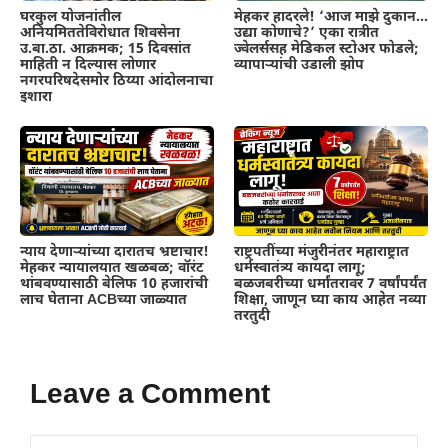
घरकुल योजनांतील
मेहकर हादरले! ‘आज माझे दुकान…
अनियमिततेविरोधात शिवसेना
उद्या कोणाचे?’ एका रात्रीत
उ.बा.ठा. आक्रमक; 15 दिवसांत
ज्वेलर्ससह मेडिकल स्टोअर फोडले;
माहिती न दिल्यास लोणार
व्यापाऱ्यांची उडाली झोप
नगरपरिषदेसमोर ठिय्या आंदोलनाचा
इशारा
न्याय देणाऱ्यांच्या दारातच भ्रष्टाचार!
राष्ट्रपतींच्या मंजुरीनंतर महाराष्ट्रात
मेहकर न्यायालयात खळबळ; वॉरंट
धर्मस्वातंत्र्य कायदा लागू;
थांबवण्यासाठी बेलिफ 10 हजारांची
बळजबरीच्या धर्मांतरावर 7 वर्षांपर्यंत
लाच घेताना ACBच्या जाळ्यात
शिक्षा, जाणून घ्या काय आहेत नव्या
तरतुदी
Leave a Comment
Comment