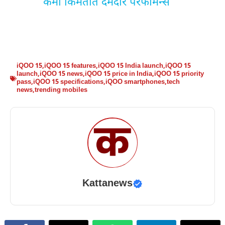
कमी किमतीत दमदार परफॉर्मन्स
iQOO 15
,
iQOO 15 features
,
iQOO 15 India launch
,
iQOO 15
launch
,
iQOO 15 news
,
iQOO 15 price in India
,
iQOO 15 priority
pass
,
iQOO 15 specifications
,
iQOO smartphones
,
tech
news
,
trending mobiles
Kattanews