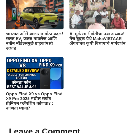
भारतात ऑटो बाजारात मोठा बदल!
AI मुळे स्मार्ट शेतीचा नवा अध्याय!
स्वस्त EV, जास्त मायलेज आणि
मेरा बुद्रुक येथे MahaVISTAAR
नवीन मॉडेल्समुळे ग्राहकांमध्ये
ॲपबाबत कृषी विभागाचे मार्गदर्शन
उत्साह
Oppo Find X9 vs Oppo Find
X9 Pro 2025 मधील सर्वात
प्रीमियम फ्लॅगशिप कोणता? :
कोणता घ्यावा?
Leave a Comment