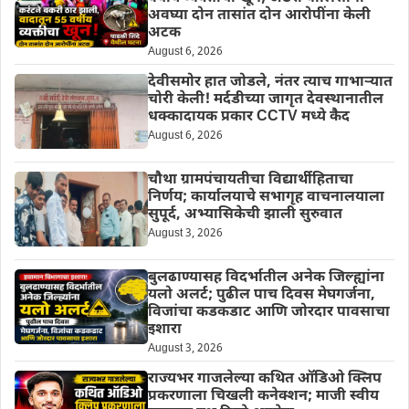
अवघ्या दोन तासांत दोन आरोपींना केली
अटक
August 6, 2026
देवीसमोर हात जोडले, नंतर त्याच गाभाऱ्यात
चोरी केली! मर्दडीच्या जागृत देवस्थानातील
धक्कादायक प्रकार CCTV मध्ये कैद
August 6, 2026
चौथा ग्रामपंचायतीचा विद्यार्थीहिताचा
निर्णय; कार्यालयाचे सभागृह वाचनालयाला
सुपूर्द, अभ्यासिकेची झाली सुरुवात
August 3, 2026
बुलढाण्यासह विदर्भातील अनेक जिल्ह्यांना
यलो अलर्ट; पुढील पाच दिवस मेघगर्जना,
विजांचा कडकडाट आणि जोरदार पावसाचा
इशारा
August 3, 2026
राज्यभर गाजलेल्या कथित ऑडिओ क्लिप
प्रकरणाला चिखली कनेक्शन; माजी स्वीय