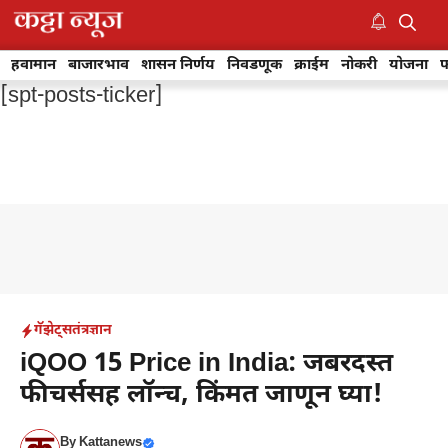
Skip
to
M
content
हवामान
बाजारभाव
शासन निर्णय
निवडणूक
क्राईम
नोकरी
योजना
फ
[spt-posts-ticker]
गॅझेट्स
तंत्रज्ञान
iQOO 15 Price in India: जबरदस्त
फीचर्ससह लॉन्च, किंमत जाणून घ्या!
By
Kattanews