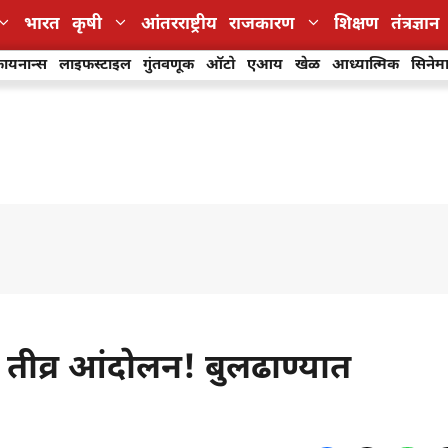
भारत
कृषी
आंतरराष्ट्रीय
राजकारण
शिक्षण
तंत्रज्ञान
ायनान्स
लाइफस्टाइल
गुंतवणूक
ऑटो
एआय
खेळ
आध्यात्मिक
सिनेम
तर तीव्र आंदोलन! बुलढाण्यात