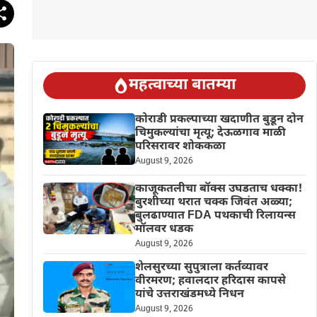
महत्वाच्या बातम्या
कोराडी प्रकल्पाच्या खदाणीत बुडून दोन
चिमुकल्यांचा मृत्यू; देऊळगाव माळी
परिसरावर शोककळा
August 9, 2026
काजूकतलीचा बॉक्स उघडताच धक्का!
बुरशीच्या थरात चक्क जिवंत अळ्या;
बुलढाण्यात FDA पथकाची रिलायन्स
मॉलवर धडक
August 9, 2026
शेलसुरच्या सुपुत्राला कर्तव्यावर
वीरमरण; हवालदार हरिदास कापसे
यांचे उत्तराखंडमध्ये निधन
August 9, 2026