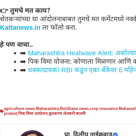
👉 तुमचे मत काय?
शेतकऱ्यांच्या या आंदोलनाबाबत तुमचे मत कमेंटमध्ये 
Kattanews.in
ला फॉलो करा.
हे पण वाचा..
➡️
Maharashtra Heatwave Alert: अकोल्यात
➡️ पिक विमा योजना: कोणाला मिळणार आणि 
➡️
धक्कादायक! RBI कडून एका बँकेवर 6 महिन्या
agriculture news Maharashtra
,
Buldhana news
,
crop insurance Maharash
protest
,
पिक विमा आंदोलन
,
बुलढाणा शेतकरी बातमी
प्रा. दिलीप नाईकवाड