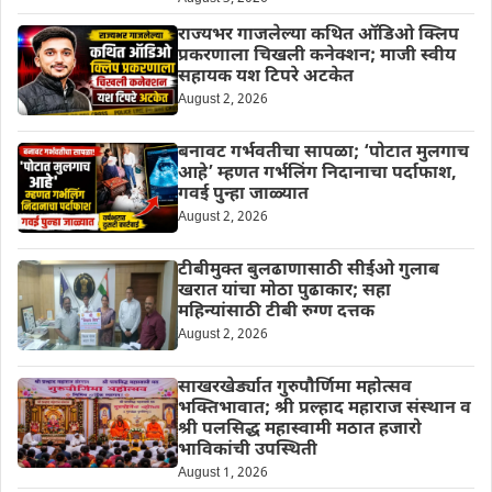
राज्यभर गाजलेल्या कथित ऑडिओ क्लिप
प्रकरणाला चिखली कनेक्शन; माजी स्वीय
सहायक यश टिपरे अटकेत
August 2, 2026
बनावट गर्भवतीचा सापळा; ‘पोटात मुलगाच
आहे’ म्हणत गर्भलिंग निदानाचा पर्दाफाश,
गवई पुन्हा जाळ्यात
August 2, 2026
टीबीमुक्त बुलढाणासाठी सीईओ गुलाब
खरात यांचा मोठा पुढाकार; सहा
महिन्यांसाठी टीबी रुग्ण दत्तक
August 2, 2026
साखरखेर्ड्यात गुरुपौर्णिमा महोत्सव
भक्तिभावात; श्री प्रल्हाद महाराज संस्थान व
श्री पलसिद्ध महास्वामी मठात हजारो
भाविकांची उपस्थिती
August 1, 2026