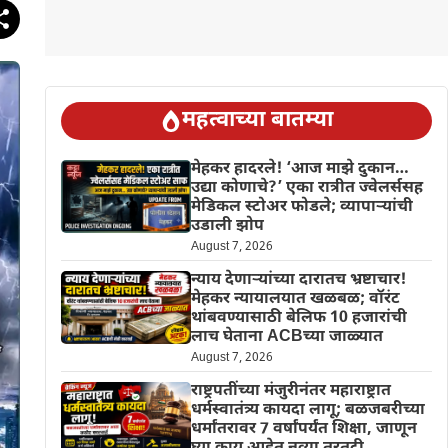
महत्वाच्या बातम्या
मेहकर हादरले! ‘आज माझे दुकान…
उद्या कोणाचे?’ एका रात्रीत ज्वेलर्ससह
मेडिकल स्टोअर फोडले; व्यापाऱ्यांची
उडाली झोप
August 7, 2026
न्याय देणाऱ्यांच्या दारातच भ्रष्टाचार!
मेहकर न्यायालयात खळबळ; वॉरंट
थांबवण्यासाठी बेलिफ 10 हजारांची
लाच घेताना ACBच्या जाळ्यात
August 7, 2026
राष्ट्रपतींच्या मंजुरीनंतर महाराष्ट्रात
धर्मस्वातंत्र्य कायदा लागू; बळजबरीच्या
धर्मांतरावर 7 वर्षांपर्यंत शिक्षा, जाणून