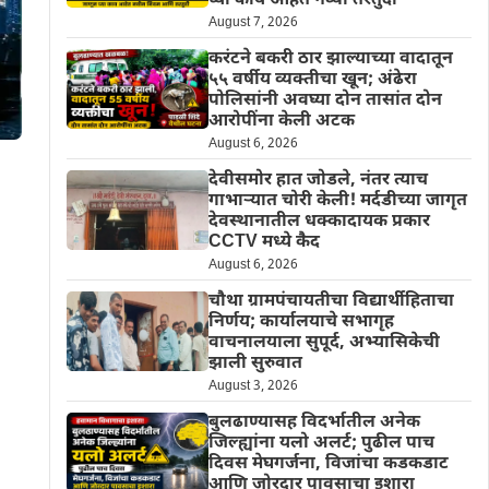
घ्या काय आहेत नव्या तरतुदी
August 7, 2026
करंटने बकरी ठार झाल्याच्या वादातून
५५ वर्षीय व्यक्तीचा खून; अंढेरा
पोलिसांनी अवघ्या दोन तासांत दोन
आरोपींना केली अटक
August 6, 2026
देवीसमोर हात जोडले, नंतर त्याच
गाभाऱ्यात चोरी केली! मर्दडीच्या जागृत
देवस्थानातील धक्कादायक प्रकार
CCTV मध्ये कैद
August 6, 2026
चौथा ग्रामपंचायतीचा विद्यार्थीहिताचा
निर्णय; कार्यालयाचे सभागृह
वाचनालयाला सुपूर्द, अभ्यासिकेची
झाली सुरुवात
August 3, 2026
बुलढाण्यासह विदर्भातील अनेक
जिल्ह्यांना यलो अलर्ट; पुढील पाच
दिवस मेघगर्जना, विजांचा कडकडाट
आणि जोरदार पावसाचा इशारा