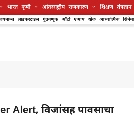
भारत
कृषी
आंतरराष्ट्रीय
राजकारण
शिक्षण
तंत्रज्ञान
ायनान्स
लाइफस्टाइल
गुंतवणूक
ऑटो
एआय
खेळ
आध्यात्मिक
सिनेम
her Alert, विजांसह पावसाचा