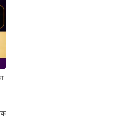
चा
यक