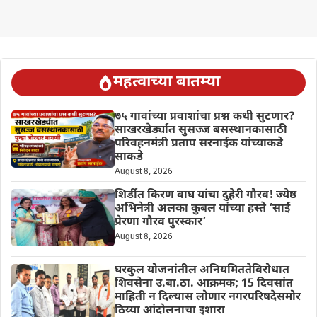
महत्वाच्या बातम्या
७५ गावांच्या प्रवाशांचा प्रश्न कधी सुटणार?
साखरखेर्ड्यात सुसज्ज बसस्थानकासाठी
परिवहनमंत्री प्रताप सरनाईक यांच्याकडे
साकडे
August 8, 2026
शिर्डीत किरण वाघ यांचा दुहेरी गौरव! ज्येष्ठ
अभिनेत्री अलका कुबल यांच्या हस्ते ‘साई
प्रेरणा गौरव पुरस्कार’
August 8, 2026
घरकुल योजनांतील अनियमिततेविरोधात
शिवसेना उ.बा.ठा. आक्रमक; 15 दिवसांत
माहिती न दिल्यास लोणार नगरपरिषदेसमोर
ठिय्या आंदोलनाचा इशारा