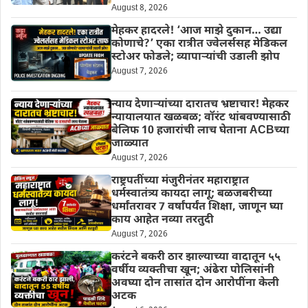
August 8, 2026
मेहकर हादरले! ‘आज माझे दुकान… उद्या
कोणाचे?’ एका रात्रीत ज्वेलर्ससह मेडिकल
स्टोअर फोडले; व्यापाऱ्यांची उडाली झोप
August 7, 2026
न्याय देणाऱ्यांच्या दारातच भ्रष्टाचार! मेहकर
न्यायालयात खळबळ; वॉरंट थांबवण्यासाठी
बेलिफ 10 हजारांची लाच घेताना ACBच्या
जाळ्यात
August 7, 2026
राष्ट्रपतींच्या मंजुरीनंतर महाराष्ट्रात
धर्मस्वातंत्र्य कायदा लागू; बळजबरीच्या
धर्मांतरावर 7 वर्षांपर्यंत शिक्षा, जाणून घ्या
काय आहेत नव्या तरतुदी
August 7, 2026
करंटने बकरी ठार झाल्याच्या वादातून ५५
वर्षीय व्यक्तीचा खून; अंढेरा पोलिसांनी
अवघ्या दोन तासांत दोन आरोपींना केली
अटक