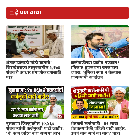
हे पण वाचा
शेतकऱ्यांसाठी मोठी बातमी!
कर्जमाफीच्या यादीत तफावत?
सिंदखेडराजा तालुक्यातील १,६७४
रविकांत तुपकरांचा सरकारला
शेतकरी आधार प्रमाणीकरणासाठी
इशारा; भूमिका स्पष्ट न केल्यास
पात्र
राज्यव्यापी आंदोलन
बुलढाणा जिल्ह्यातील १०,४६७
शेतकरी कर्जमाफी : 56 लाख
शेतकऱ्यांची कर्जमुक्ती यादी जाहीर;
शेतकऱ्यांपैकी पहिली यादी जाहीर,
‘हे’ काम त्वरित करा अन्यथा लाभ
तुमचं नाव आहे का यात? पाहा