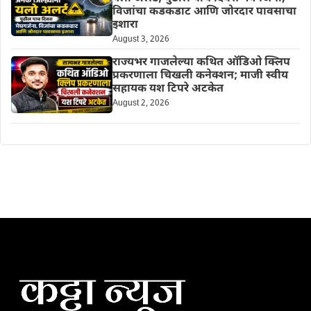
विजांचा कडकडाट आणि जोरदार पावसाचा
इशारा
August 3, 2026
राज्यभर गाजलेल्या कथित ऑडिओ क्लिप
प्रकरणाला चिखली कनेक्शन; माजी स्वीय
सहायक यश टिपरे अटकेत
August 2, 2026