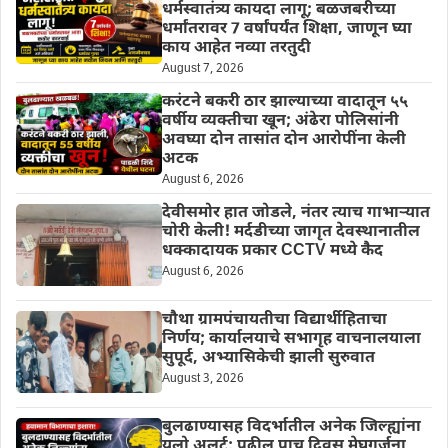
धर्मस्वातंत्र्य कायदा लागू; बळजबरीच्या
धर्मांतरावर 7 वर्षांपर्यंत शिक्षा, जाणून घ्या
काय आहेत नव्या तरतुदी
August 7, 2026
करंटने बकरी ठार झाल्याच्या वादातून ५५
वर्षीय व्यक्तीचा खून; अंढेरा पोलिसांनी
अवघ्या दोन तासांत दोन आरोपींना केली
अटक
August 6, 2026
देवीसमोर हात जोडले, नंतर त्याच गाभाऱ्यात
चोरी केली! मर्दडीच्या जागृत देवस्थानातील
धक्कादायक प्रकार CCTV मध्ये कैद
August 6, 2026
चौथा ग्रामपंचायतीचा विद्यार्थीहिताचा
निर्णय; कार्यालयाचे सभागृह वाचनालयाला
सुपूर्द, अभ्यासिकेची झाली सुरुवात
August 3, 2026
बुलढाण्यासह विदर्भातील अनेक जिल्ह्यांना
यलो अलर्ट; पुढील पाच दिवस मेघगर्जना,