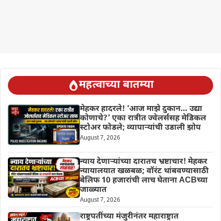
महत्वाच्या बातम्या
मेहकर हादरले! ‘आज माझे दुकान… उद्या
कोणाचे?’ एका रात्रीत ज्वेलर्ससह मेडिकल
स्टोअर फोडले; व्यापाऱ्यांची उडाली झोप
August 7, 2026
न्याय देणाऱ्यांच्या दारातच भ्रष्टाचार! मेहकर
न्यायालयात खळबळ; वॉरंट थांबवण्यासाठी
बेलिफ 10 हजारांची लाच घेताना ACBच्या
जाळ्यात
August 7, 2026
राष्ट्रपतींच्या मंजुरीनंतर महाराष्ट्रात